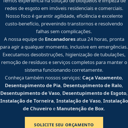
Temos experiência na solução de bloqueios e limpeza de
redes de esgoto em imóveis residenciais e comerciais.
Nosso foco é garantir agilidade, eficiência e excelente
custo-benefício, prevenindo transtornos e resolvendo
falhas sem complicações.
A nossa equipe de
Encanadores
atua 24 horas, pronta
para agir a qualquer momento, inclusive em emergências.
Executamos desobstruções, higienização de tubulações,
remoção de resíduos e serviços completos para manter o
sistema funcionando corretamente.
Conheça também nossos serviços:
Caça Vazamento
,
Desentupimento de Pia
,
Desentupimento de Ralo
,
Desentupimento de Vaso
,
Desentupimento de Esgoto
,
Instalação de Torneira
,
Instalação de Vaso
,
Instalação
de Chuveiro
e
Manutenção de Box
.
SOLICITE SEU ORÇAMENTO