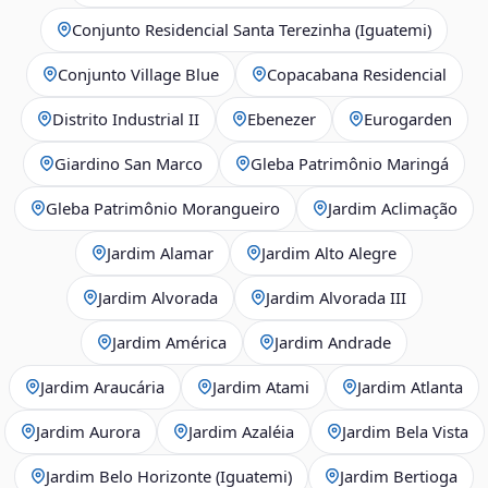
Conjunto Residencial Santa Terezinha (Iguatemi)
Conjunto Village Blue
Copacabana Residencial
Distrito Industrial II
Ebenezer
Eurogarden
Giardino San Marco
Gleba Patrimônio Maringá
Gleba Patrimônio Morangueiro
Jardim Aclimação
Jardim Alamar
Jardim Alto Alegre
Jardim Alvorada
Jardim Alvorada III
Jardim América
Jardim Andrade
Jardim Araucária
Jardim Atami
Jardim Atlanta
Jardim Aurora
Jardim Azaléia
Jardim Bela Vista
Jardim Belo Horizonte (Iguatemi)
Jardim Bertioga