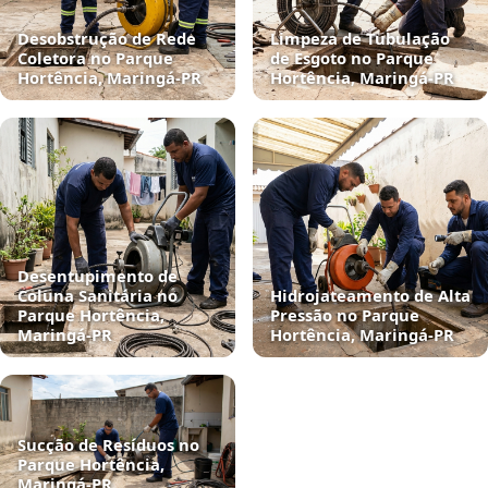
Desobstrução de Rede
Limpeza de Tubulação
Coletora no Parque
de Esgoto no Parque
Hortência, Maringá‑PR
Hortência, Maringá‑PR
Desentupimento de
Coluna Sanitária no
Hidrojateamento de Alta
Parque Hortência,
Pressão no Parque
Maringá‑PR
Hortência, Maringá‑PR
Sucção de Resíduos no
Parque Hortência,
Maringá‑PR