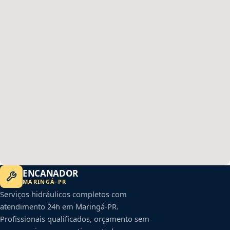
ENCANADOR
MARINGÁ
-
PR
Serviços hidráulicos completos com
atendimento 24h em
Maringá
-
PR
.
Profissionais qualificados, orçamento sem