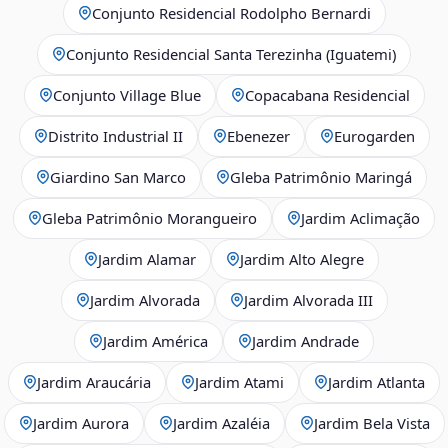
Conjunto Residencial Rodolpho Bernardi
Conjunto Residencial Santa Terezinha (Iguatemi)
Conjunto Village Blue
Copacabana Residencial
Distrito Industrial II
Ebenezer
Eurogarden
Giardino San Marco
Gleba Patrimônio Maringá
Gleba Patrimônio Morangueiro
Jardim Aclimação
Jardim Alamar
Jardim Alto Alegre
Jardim Alvorada
Jardim Alvorada III
Jardim América
Jardim Andrade
Jardim Araucária
Jardim Atami
Jardim Atlanta
Jardim Aurora
Jardim Azaléia
Jardim Bela Vista