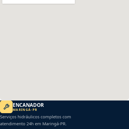
ENCANADOR
MARINGÁ
-
PR
Serviços hidráulicos completos com
atendimento 24h em
Maringá
-
PR
.