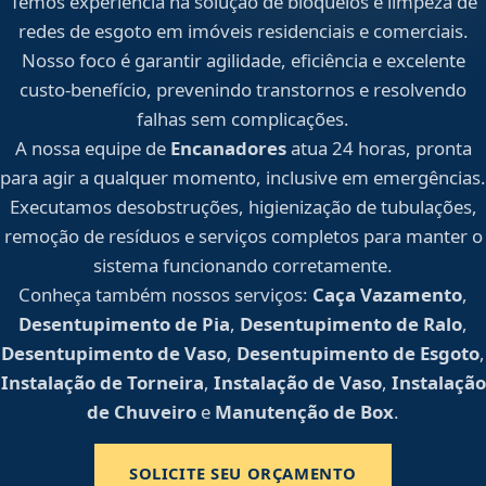
Temos experiência na solução de bloqueios e limpeza de
redes de esgoto em imóveis residenciais e comerciais.
Nosso foco é garantir agilidade, eficiência e excelente
custo-benefício, prevenindo transtornos e resolvendo
falhas sem complicações.
A nossa equipe de
Encanadores
atua 24 horas, pronta
para agir a qualquer momento, inclusive em emergências.
Executamos desobstruções, higienização de tubulações,
remoção de resíduos e serviços completos para manter o
sistema funcionando corretamente.
Conheça também nossos serviços:
Caça Vazamento
,
Desentupimento de Pia
,
Desentupimento de Ralo
,
Desentupimento de Vaso
,
Desentupimento de Esgoto
,
Instalação de Torneira
,
Instalação de Vaso
,
Instalação
de Chuveiro
e
Manutenção de Box
.
SOLICITE SEU ORÇAMENTO