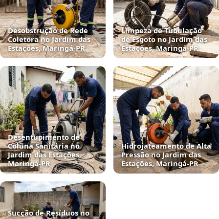
Desobstrução de Rede
Limpeza de Tubulação
Coletora no Jardim das
de Esgoto no Jardim das
Estações, Maringá‑PR
Estações, Maringá‑PR
Desentupimento de
Coluna Sanitária no
Hidrojateamento de Alta
Jardim das Estações,
Pressão no Jardim das
Maringá‑PR
Estações, Maringá‑PR
Sucção de Resíduos no