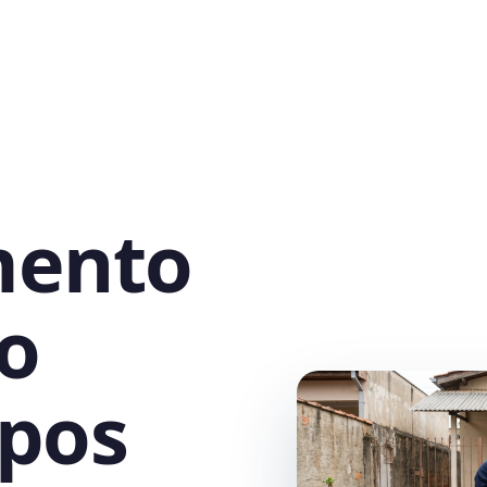
mento
o
pos