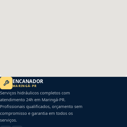
ENCANADOR
MARINGÁ
-
PR
Serviços hidráulicos completos com
atendimento 24h em
Maringá
-
PR
.
Profissionais qualificados, orçamento sem
compromisso e garantia em todos os
serviços.