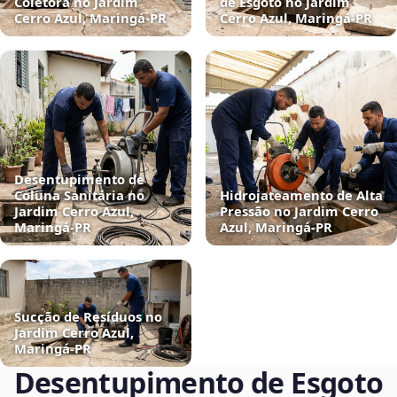
Coletora no Jardim
de Esgoto no Jardim
Cerro Azul, Maringá‑PR
Cerro Azul, Maringá‑PR
Desentupimento de
Coluna Sanitária no
Hidrojateamento de Alta
Jardim Cerro Azul,
Pressão no Jardim Cerro
Maringá‑PR
Azul, Maringá‑PR
Sucção de Resíduos no
Jardim Cerro Azul,
Maringá‑PR
Desentupimento de Esgoto