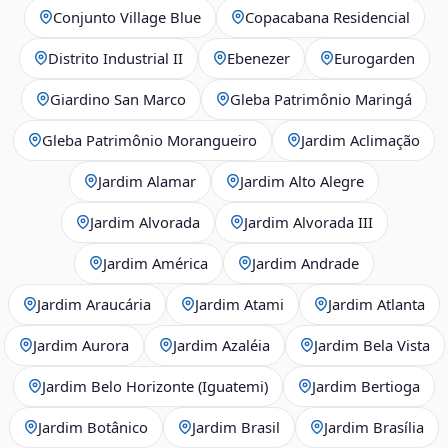
Conjunto Village Blue
Copacabana Residencial
Distrito Industrial II
Ebenezer
Eurogarden
Giardino San Marco
Gleba Patrimônio Maringá
Gleba Patrimônio Morangueiro
Jardim Aclimação
Jardim Alamar
Jardim Alto Alegre
Jardim Alvorada
Jardim Alvorada III
Jardim América
Jardim Andrade
Jardim Araucária
Jardim Atami
Jardim Atlanta
Jardim Aurora
Jardim Azaléia
Jardim Bela Vista
Jardim Belo Horizonte (Iguatemi)
Jardim Bertioga
Jardim Botânico
Jardim Brasil
Jardim Brasília