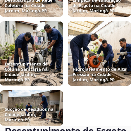
Desobstrução de Rede
Limpeza de Tubulação
Coletora na Cidade
de Esgoto na Cidade
Jardim, Maringá‑PR
Jardim, Maringá‑PR
Desentupimento de
Coluna Sanitária na
Hidrojateamento de Alta
Cidade Jardim,
Pressão na Cidade
Maringá‑PR
Jardim, Maringá‑PR
Sucção de Resíduos na
Cidade Jardim,
Maringá‑PR
Desentupimento de Esgoto