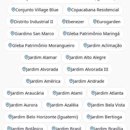
Conjunto Village Blue
Copacabana Residencial
Distrito Industrial II
Ebenezer
Eurogarden
Giardino San Marco
Gleba Patrimônio Maringá
Gleba Patrimônio Morangueiro
Jardim Aclimação
Jardim Alamar
Jardim Alto Alegre
Jardim Alvorada
Jardim Alvorada III
Jardim América
Jardim Andrade
Jardim Araucária
Jardim Atami
Jardim Atlanta
Jardim Aurora
Jardim Azaléia
Jardim Bela Vista
Jardim Belo Horizonte (Iguatemi)
Jardim Bertioga
Jardim Botânico
Jardim Brasil
Jardim Brasília