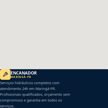
ENCANADOR
MARINGÁ
-
PR
Serviços hidráulicos completos com
atendimento 24h em
Maringá
-
PR
.
Profissionais qualificados, orçamento sem
compromisso e garantia em todos os
serviços.