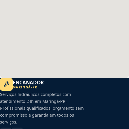
ENCANADOR
MARINGÁ
-
PR
Serviços hidráulicos completos com
atendimento 24h em
Maringá
-
PR
.
Profissionais qualificados, orçamento sem
compromisso e garantia em todos os
serviços.