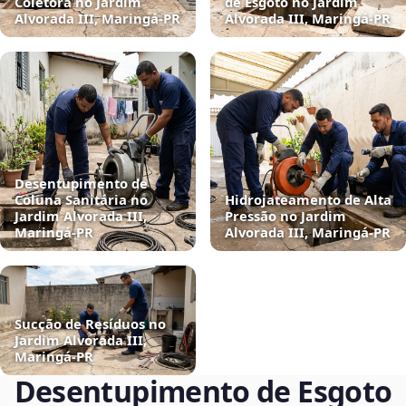
Coletora no Jardim
de Esgoto no Jardim
Alvorada III, Maringá‑PR
Alvorada III, Maringá‑PR
Desentupimento de
Coluna Sanitária no
Hidrojateamento de Alta
Jardim Alvorada III,
Pressão no Jardim
Maringá‑PR
Alvorada III, Maringá‑PR
Sucção de Resíduos no
Jardim Alvorada III,
Maringá‑PR
Desentupimento de Esgoto