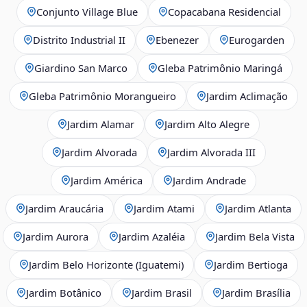
Conjunto Village Blue
Copacabana Residencial
Distrito Industrial II
Ebenezer
Eurogarden
Giardino San Marco
Gleba Patrimônio Maringá
Gleba Patrimônio Morangueiro
Jardim Aclimação
Jardim Alamar
Jardim Alto Alegre
Jardim Alvorada
Jardim Alvorada III
Jardim América
Jardim Andrade
Jardim Araucária
Jardim Atami
Jardim Atlanta
Jardim Aurora
Jardim Azaléia
Jardim Bela Vista
Jardim Belo Horizonte (Iguatemi)
Jardim Bertioga
Jardim Botânico
Jardim Brasil
Jardim Brasília