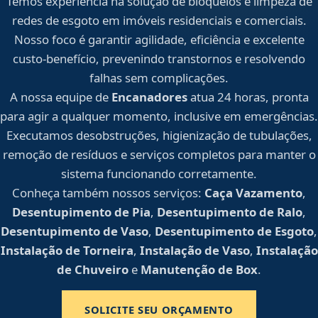
Temos experiência na solução de bloqueios e limpeza de
redes de esgoto em imóveis residenciais e comerciais.
Nosso foco é garantir agilidade, eficiência e excelente
custo-benefício, prevenindo transtornos e resolvendo
falhas sem complicações.
A nossa equipe de
Encanadores
atua 24 horas, pronta
para agir a qualquer momento, inclusive em emergências.
Executamos desobstruções, higienização de tubulações,
remoção de resíduos e serviços completos para manter o
sistema funcionando corretamente.
Conheça também nossos serviços:
Caça Vazamento
,
Desentupimento de Pia
,
Desentupimento de Ralo
,
Desentupimento de Vaso
,
Desentupimento de Esgoto
,
Instalação de Torneira
,
Instalação de Vaso
,
Instalação
de Chuveiro
e
Manutenção de Box
.
SOLICITE SEU ORÇAMENTO