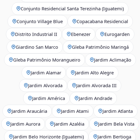
Conjunto Residencial Santa Terezinha (Iguatemi)
Conjunto Village Blue
Copacabana Residencial
Distrito Industrial II
Ebenezer
Eurogarden
Giardino San Marco
Gleba Patrimônio Maringá
Gleba Patrimônio Morangueiro
Jardim Aclimação
Jardim Alamar
Jardim Alto Alegre
Jardim Alvorada
Jardim Alvorada III
Jardim América
Jardim Andrade
Jardim Araucária
Jardim Atami
Jardim Atlanta
Jardim Aurora
Jardim Azaléia
Jardim Bela Vista
Jardim Belo Horizonte (Iguatemi)
Jardim Bertioga