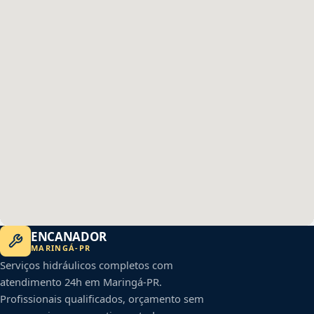
ENCANADOR
MARINGÁ
-
PR
Serviços hidráulicos completos com
atendimento 24h em
Maringá
-
PR
.
Profissionais qualificados, orçamento sem