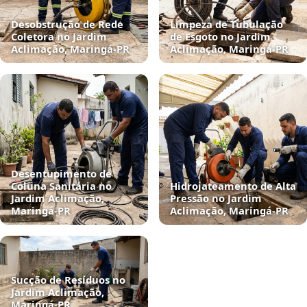
Desobstrução de Rede
Limpeza de Tubulação
Coletora no Jardim
de Esgoto no Jardim
Aclimação, Maringá‑PR
Aclimação, Maringá‑PR
Desentupimento de
Coluna Sanitária no
Hidrojateamento de Alta
Jardim Aclimação,
Pressão no Jardim
Maringá‑PR
Aclimação, Maringá‑PR
Sucção de Resíduos no
Jardim Aclimação,
Maringá‑PR