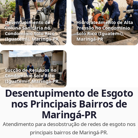
Desentupimento de
Hidrojateamento de Alta
Coluna Sanitária no
Pressão no Condomínio
Condomínio Solo Rico
Solo Rico (Iguatemi),
(Iguatemi), Maringá‑PR
Maringá‑PR
Sucção de Resíduos no
Condomínio Solo Rico
(Iguatemi), Maringá‑PR
Desentupimento de Esgoto
nos Principais Bairros de
Maringá‑PR
Atendimento para desobstrução de redes de esgoto nos
principais bairros de Maringá‑PR.