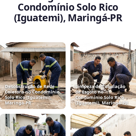
Condomínio Solo Rico
(Iguatemi), Maringá‑PR
Desobstrução de Rede
Limpeza de Tubulação
Coletora no Condomínio
de Esgoto no
Solo Rico (Iguatemi),
Condomínio Solo Rico
Maringá‑PR
(Iguatemi), Maringá‑PR