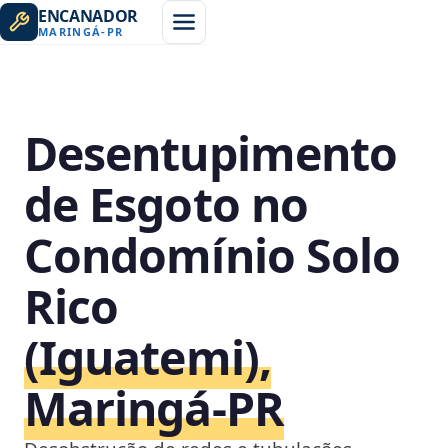
ENCANADOR
MARINGÁ
-
PR
Desentupimento
de Esgoto no
Condomínio Solo
Rico
(Iguatemi),
Maringá‑PR