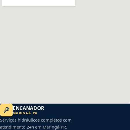
ENCANADOR
MARINGÁ
-
PR
Serviços hidráulicos completos com
atendimento 24h em
Maringá
-
PR
.