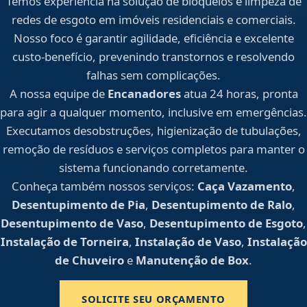
Temos experiência na solução de bloqueios e limpeza de
redes de esgoto em imóveis residenciais e comerciais.
Nosso foco é garantir agilidade, eficiência e excelente
custo-benefício, prevenindo transtornos e resolvendo
falhas sem complicações.
A nossa equipe de
Encanadores
atua 24 horas, pronta
para agir a qualquer momento, inclusive em emergências.
Executamos desobstruções, higienização de tubulações,
remoção de resíduos e serviços completos para manter o
sistema funcionando corretamente.
Conheça também nossos serviços:
Caça Vazamento
,
Desentupimento de Pia
,
Desentupimento de Ralo
,
Desentupimento de Vaso
,
Desentupimento de Esgoto
,
Instalação de Torneira
,
Instalação de Vaso
,
Instalação
de Chuveiro
e
Manutenção de Box
.
SOLICITE SEU ORÇAMENTO