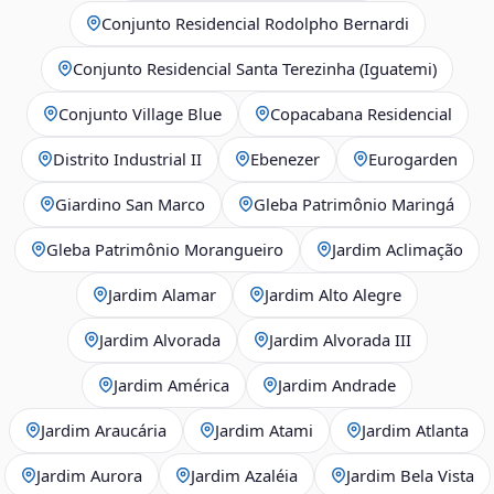
Conjunto Residencial Rodolpho Bernardi
Conjunto Residencial Santa Terezinha (Iguatemi)
Conjunto Village Blue
Copacabana Residencial
Distrito Industrial II
Ebenezer
Eurogarden
Giardino San Marco
Gleba Patrimônio Maringá
Gleba Patrimônio Morangueiro
Jardim Aclimação
Jardim Alamar
Jardim Alto Alegre
Jardim Alvorada
Jardim Alvorada III
Jardim América
Jardim Andrade
Jardim Araucária
Jardim Atami
Jardim Atlanta
Jardim Aurora
Jardim Azaléia
Jardim Bela Vista