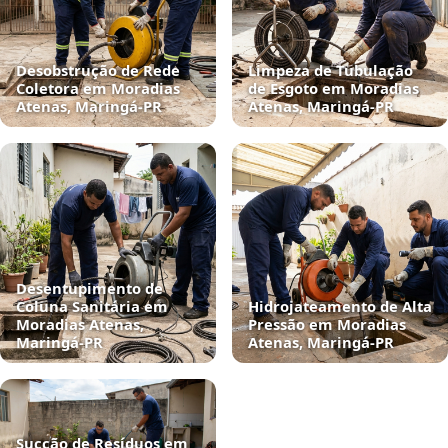
Desobstrução de Rede
Limpeza de Tubulação
Coletora em Moradias
de Esgoto em Moradias
Atenas, Maringá‑PR
Atenas, Maringá‑PR
Desentupimento de
Coluna Sanitária em
Hidrojateamento de Alta
Moradias Atenas,
Pressão em Moradias
Maringá‑PR
Atenas, Maringá‑PR
Sucção de Resíduos em