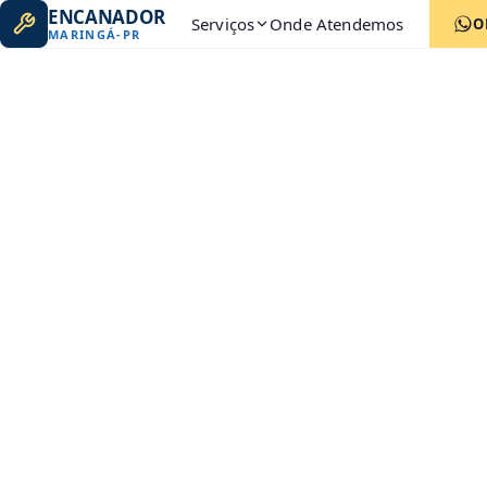
ENCANADOR
Serviços
Onde Atendemos
O
MARINGÁ
-
PR