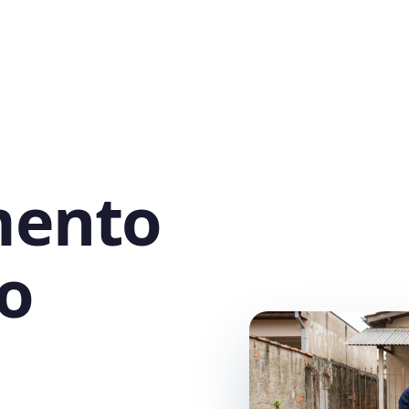
mento
o