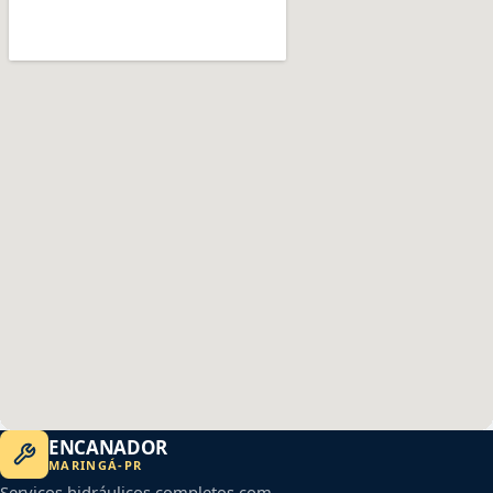
ENCANADOR
MARINGÁ
-
PR
Serviços hidráulicos completos com