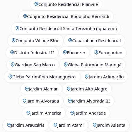
Conjunto Residencial Planvile
Conjunto Residencial Rodolpho Bernardi
Conjunto Residencial Santa Terezinha (Iguatemi)
Conjunto Village Blue
Copacabana Residencial
Distrito Industrial II
Ebenezer
Eurogarden
Giardino San Marco
Gleba Patrimônio Maringá
Gleba Patrimônio Morangueiro
Jardim Aclimação
Jardim Alamar
Jardim Alto Alegre
Jardim Alvorada
Jardim Alvorada III
Jardim América
Jardim Andrade
Jardim Araucária
Jardim Atami
Jardim Atlanta