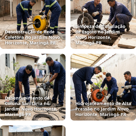
Limpeza de Tubulação
Desobstrução de Rede
de Esgoto no Jardim
Coletora no Jardim Novo
Novo Horizonte,
Horizonte, Maringá‑PR
Maringá‑PR
Desentupimento de
Coluna Sanitária no
Hidrojateamento de Alta
Jardim Novo Horizonte,
Pressão no Jardim Novo
Maringá‑PR
Horizonte, Maringá‑PR