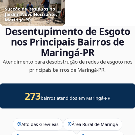
Sucção de Resíduos no
Jardim Novo Horizonte,
Maringá‑PR
Desentupimento de Esgoto
nos Principais Bairros de
Maringá‑PR
Atendimento para desobstrução de redes de esgoto nos
principais bairros de Maringá‑PR.
273
bairros atendidos em Maringá-PR
Alto das Grevíleas
Área Rural de Maringá