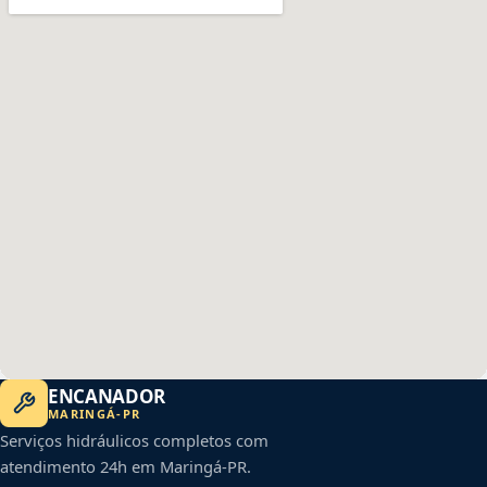
ENCANADOR
MARINGÁ
-
PR
Serviços hidráulicos completos com
atendimento 24h em
Maringá
-
PR
.