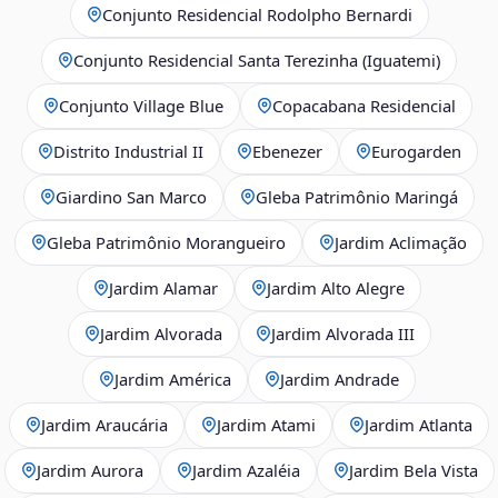
Conjunto Residencial Rodolpho Bernardi
Conjunto Residencial Santa Terezinha (Iguatemi)
Conjunto Village Blue
Copacabana Residencial
Distrito Industrial II
Ebenezer
Eurogarden
Giardino San Marco
Gleba Patrimônio Maringá
Gleba Patrimônio Morangueiro
Jardim Aclimação
Jardim Alamar
Jardim Alto Alegre
Jardim Alvorada
Jardim Alvorada III
Jardim América
Jardim Andrade
Jardim Araucária
Jardim Atami
Jardim Atlanta
Jardim Aurora
Jardim Azaléia
Jardim Bela Vista