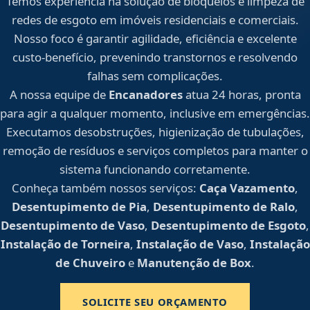
Temos experiência na solução de bloqueios e limpeza de
redes de esgoto em imóveis residenciais e comerciais.
Nosso foco é garantir agilidade, eficiência e excelente
custo-benefício, prevenindo transtornos e resolvendo
falhas sem complicações.
A nossa equipe de
Encanadores
atua 24 horas, pronta
para agir a qualquer momento, inclusive em emergências.
Executamos desobstruções, higienização de tubulações,
remoção de resíduos e serviços completos para manter o
sistema funcionando corretamente.
Conheça também nossos serviços:
Caça Vazamento
,
Desentupimento de Pia
,
Desentupimento de Ralo
,
Desentupimento de Vaso
,
Desentupimento de Esgoto
,
Instalação de Torneira
,
Instalação de Vaso
,
Instalação
de Chuveiro
e
Manutenção de Box
.
SOLICITE SEU ORÇAMENTO