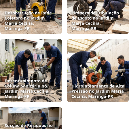
Desobstrução de Rede
Limpeza de Tubulação
Coletora no Jardim
de Esgoto no Jardim
Maria Cecília,
Maria Cecília,
Maringá‑PR
Maringá‑PR
Desentupimento de
Coluna Sanitária no
Hidrojateamento de Alta
Jardim Maria Cecília,
Pressão no Jardim Maria
Maringá‑PR
Cecília, Maringá‑PR
Sucção de Resíduos no