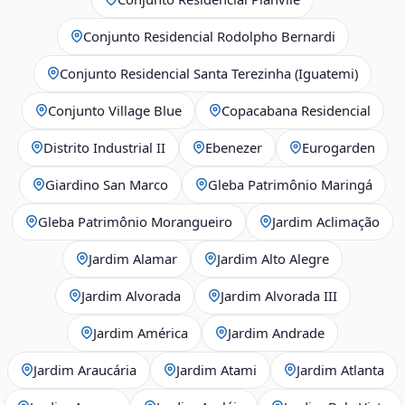
Conjunto Residencial Rodolpho Bernardi
Conjunto Residencial Santa Terezinha (Iguatemi)
Conjunto Village Blue
Copacabana Residencial
Distrito Industrial II
Ebenezer
Eurogarden
Giardino San Marco
Gleba Patrimônio Maringá
Gleba Patrimônio Morangueiro
Jardim Aclimação
Jardim Alamar
Jardim Alto Alegre
Jardim Alvorada
Jardim Alvorada III
Jardim América
Jardim Andrade
Jardim Araucária
Jardim Atami
Jardim Atlanta