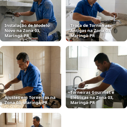
Instalação de Modelo
Troca de Torneiras
Novo na Zona 03,
Antigas na Zona 03,
Maringá‑PR
Maringá‑PR
Torneiras Gourmet e
Ajustes em Torneiras na
Elétricas na Zona 03,
Zona 03, Maringá‑PR
Maringá‑PR