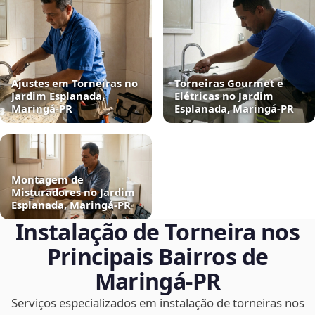
Ajustes em Torneiras no
Torneiras Gourmet e
Jardim Esplanada,
Elétricas no Jardim
Maringá‑PR
Esplanada, Maringá‑PR
Montagem de
Misturadores no Jardim
Esplanada, Maringá‑PR
Instalação de Torneira nos
Principais Bairros de
Maringá‑PR
Serviços especializados em instalação de torneiras nos