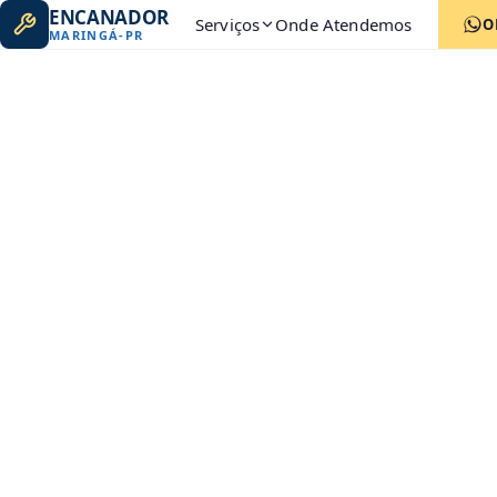
ENCANADOR
Serviços
Onde Atendemos
O
MARINGÁ
-
PR