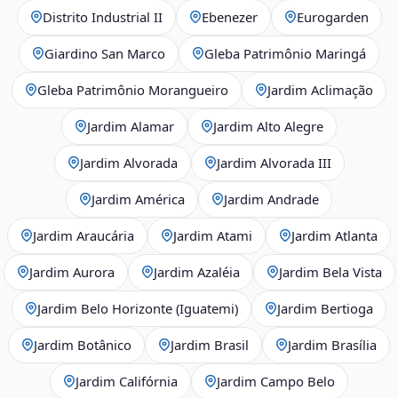
Distrito Industrial II
Ebenezer
Eurogarden
Giardino San Marco
Gleba Patrimônio Maringá
Gleba Patrimônio Morangueiro
Jardim Aclimação
Jardim Alamar
Jardim Alto Alegre
Jardim Alvorada
Jardim Alvorada III
Jardim América
Jardim Andrade
Jardim Araucária
Jardim Atami
Jardim Atlanta
Jardim Aurora
Jardim Azaléia
Jardim Bela Vista
Jardim Belo Horizonte (Iguatemi)
Jardim Bertioga
Jardim Botânico
Jardim Brasil
Jardim Brasília
Jardim Califórnia
Jardim Campo Belo