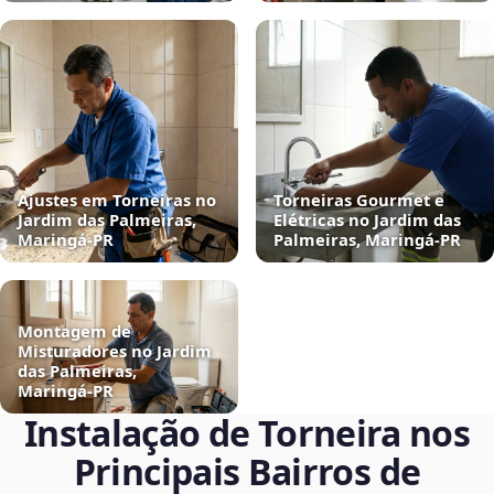
Ajustes em Torneiras no
Torneiras Gourmet e
Jardim das Palmeiras,
Elétricas no Jardim das
Maringá‑PR
Palmeiras, Maringá‑PR
Montagem de
Misturadores no Jardim
das Palmeiras,
Maringá‑PR
Instalação de Torneira nos
Principais Bairros de