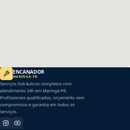
ENCANADOR
MARINGÁ
-
PR
Serviços hidráulicos completos com
atendimento 24h em
Maringá
-
PR
.
Profissionais qualificados, orçamento sem
compromisso e garantia em todos os
serviços.