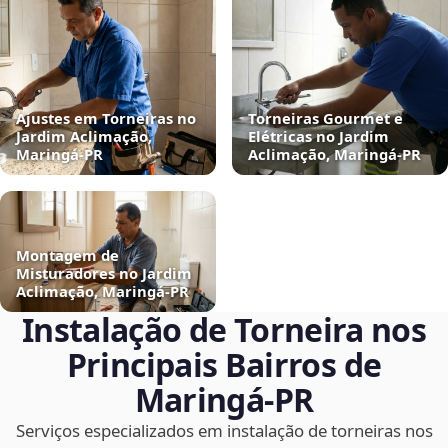
Ajustes em Torneiras no
Torneiras Gourmet e
Jardim Aclimação,
Elétricas no Jardim
Maringá‑PR
Aclimação, Maringá‑PR
Montagem de
Misturadores no Jardim
Aclimação, Maringá‑PR
Instalação de Torneira nos
Principais Bairros de
Maringá‑PR
Serviços especializados em instalação de torneiras nos