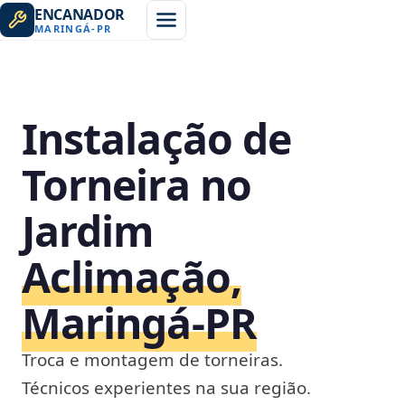
ENCANADOR
MARINGÁ
-
PR
Instalação de
Torneira no
Jardim
Aclimação,
Maringá‑PR
Troca e montagem de torneiras.
Técnicos experientes na sua região.