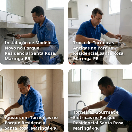
Instalação de Modelo
Troca de Torneiras
Novo no Parque
Antigas no Parque
Residencial Santa Rosa,
Residencial Santa Rosa,
Maringá‑PR
Maringá‑PR
Torneiras Gourmet e
Ajustes em Torneiras no
Elétricas no Parque
Parque Residencial
Residencial Santa Rosa,
Santa Rosa, Maringá‑PR
Maringá‑PR