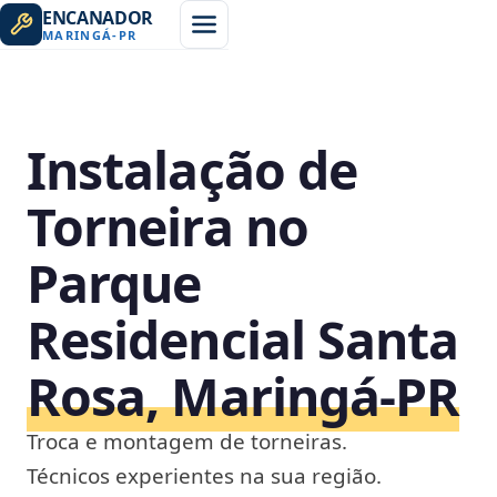
ENCANADOR
MARINGÁ
-
PR
Instalação de
Torneira no
Parque
Residencial Santa
Rosa, Maringá‑PR
Troca e montagem de torneiras.
Técnicos experientes na sua região.