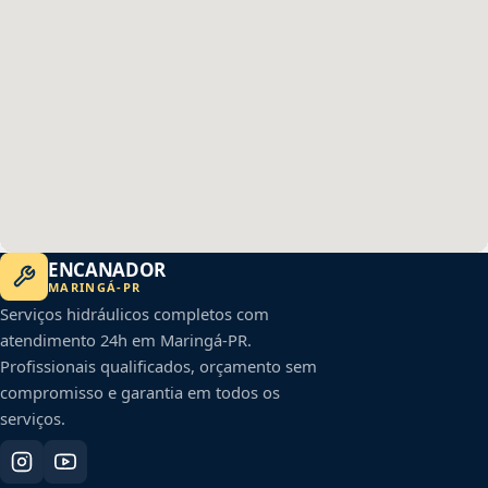
ENCANADOR
MARINGÁ
-
PR
Serviços hidráulicos completos com
atendimento 24h em
Maringá
-
PR
.
Profissionais qualificados, orçamento sem
compromisso e garantia em todos os
serviços.