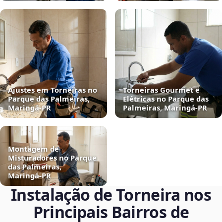
Ajustes em Torneiras no
Torneiras Gourmet e
Parque das Palmeiras,
Elétricas no Parque das
Maringá‑PR
Palmeiras, Maringá‑PR
Montagem de
Misturadores no Parque
das Palmeiras,
Maringá‑PR
Instalação de Torneira nos
Principais Bairros de