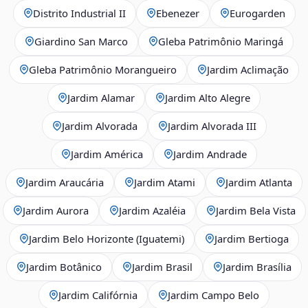
Distrito Industrial II
Ebenezer
Eurogarden
Giardino San Marco
Gleba Patrimônio Maringá
Gleba Patrimônio Morangueiro
Jardim Aclimação
Jardim Alamar
Jardim Alto Alegre
Jardim Alvorada
Jardim Alvorada III
Jardim América
Jardim Andrade
Jardim Araucária
Jardim Atami
Jardim Atlanta
Jardim Aurora
Jardim Azaléia
Jardim Bela Vista
Jardim Belo Horizonte (Iguatemi)
Jardim Bertioga
Jardim Botânico
Jardim Brasil
Jardim Brasília
Jardim Califórnia
Jardim Campo Belo