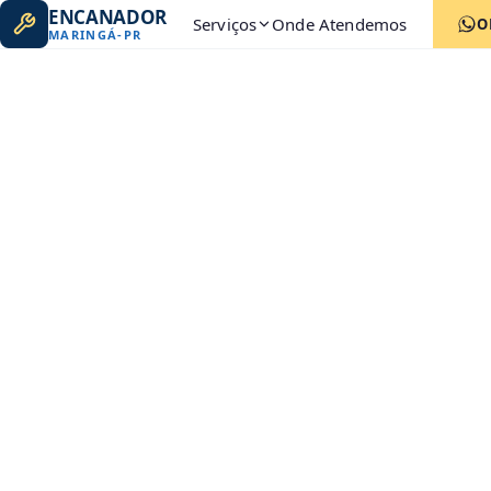
ENCANADOR
Serviços
Onde Atendemos
O
MARINGÁ
-
PR