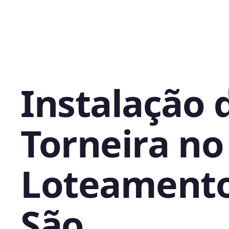
Instalação 
Torneira no
Loteament
São