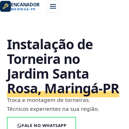
ENCANADOR
MARINGÁ
-
PR
Instalação de
Torneira no
Jardim Santa
Rosa, Maringá‑PR
Troca e montagem de torneiras.
Técnicos experientes na sua região.
FALE NO WHATSAPP