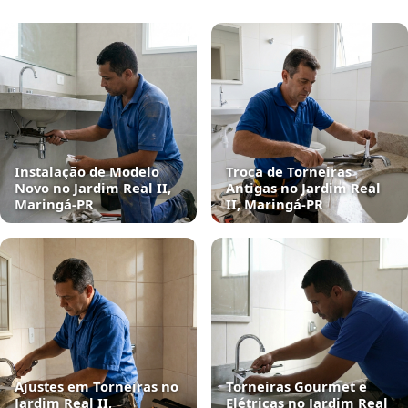
Instalação de Modelo
Troca de Torneiras
Novo no Jardim Real II,
Antigas no Jardim Real
Maringá‑PR
II, Maringá‑PR
Ajustes em Torneiras no
Torneiras Gourmet e
Jardim Real II,
Elétricas no Jardim Real