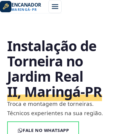
ENCANADOR
MARINGÁ
-
PR
Instalação de
Torneira no
Jardim Real
II, Maringá‑PR
Troca e montagem de torneiras.
Técnicos experientes na sua região.
FALE NO WHATSAPP