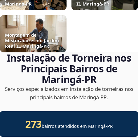
Maringá‑PR
II, Maringá‑PR
Montagem de
Misturadores no Jardim
Real II, Maringá‑PR
Instalação de Torneira nos
Principais Bairros de
Maringá‑PR
Serviços especializados em instalação de torneiras nos
principais bairros de Maringá‑PR.
273
bairros atendidos em Maringá-PR