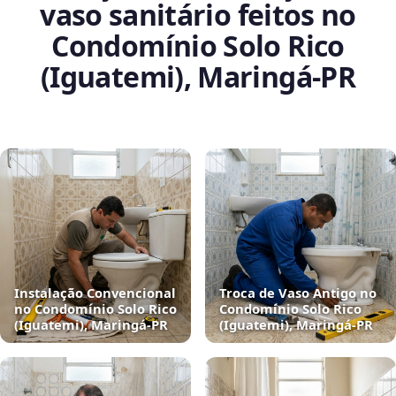
vaso sanitário feitos no
Condomínio Solo Rico
(Iguatemi), Maringá‑PR
Instalação Convencional
Troca de Vaso Antigo no
no Condomínio Solo Rico
Condomínio Solo Rico
(Iguatemi), Maringá‑PR
(Iguatemi), Maringá‑PR