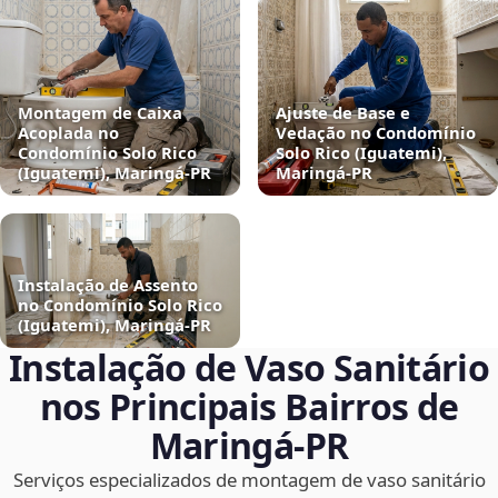
Montagem de Caixa
Ajuste de Base e
Acoplada no
Vedação no Condomínio
Condomínio Solo Rico
Solo Rico (Iguatemi),
(Iguatemi), Maringá‑PR
Maringá‑PR
Instalação de Assento
no Condomínio Solo Rico
(Iguatemi), Maringá‑PR
Instalação de Vaso Sanitário
nos Principais Bairros de
Maringá‑PR
Serviços especializados de montagem de vaso sanitário