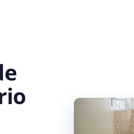
de
rio