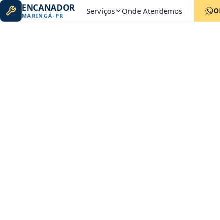
ENCANADOR
Serviços
Onde Atendemos
O
MARINGÁ
-
PR