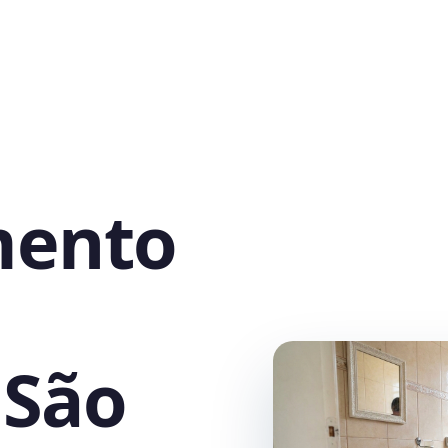
mento
 São