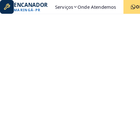
ENCANADOR
Serviços
Onde Atendemos
O
MARINGÁ
-
PR