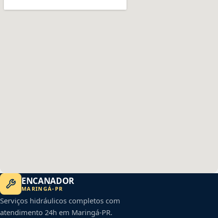
ENCANADOR
MARINGÁ
-
PR
Serviços hidráulicos completos com
atendimento 24h em
Maringá
-
PR
.