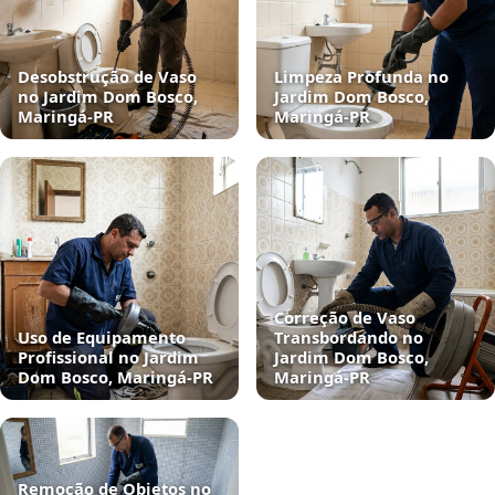
Desobstrução de Vaso
Limpeza Profunda no
no Jardim Dom Bosco,
Jardim Dom Bosco,
Maringá‑PR
Maringá‑PR
Correção de Vaso
Uso de Equipamento
Transbordando no
Profissional no Jardim
Jardim Dom Bosco,
Dom Bosco, Maringá‑PR
Maringá‑PR
Remoção de Objetos no