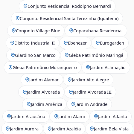
Conjunto Residencial Rodolpho Bernardi
Conjunto Residencial Santa Terezinha (Iguatemi)
Conjunto Village Blue
Copacabana Residencial
Distrito Industrial II
Ebenezer
Eurogarden
Giardino San Marco
Gleba Patrimônio Maringá
Gleba Patrimônio Morangueiro
Jardim Aclimação
Jardim Alamar
Jardim Alto Alegre
Jardim Alvorada
Jardim Alvorada III
Jardim América
Jardim Andrade
Jardim Araucária
Jardim Atami
Jardim Atlanta
Jardim Aurora
Jardim Azaléia
Jardim Bela Vista