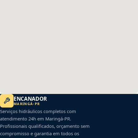
ENCANADOR
MARINGÁ
-
PR
Serviços hidráulicos completos com
atendimento 24h em
Maringá
-
PR
.
Profissionais qualificados, orçamento sem
compromisso e garantia em todos os