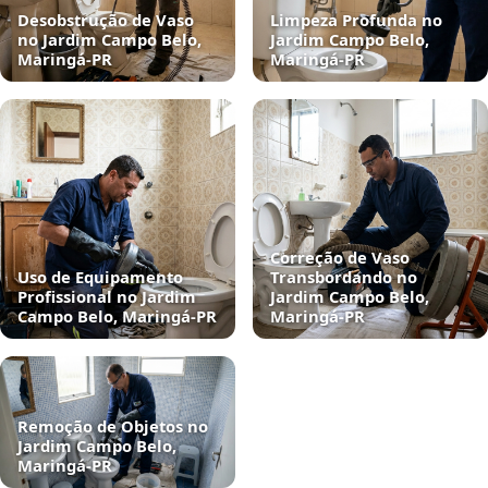
Desobstrução de Vaso
Limpeza Profunda no
no Jardim Campo Belo,
Jardim Campo Belo,
Maringá‑PR
Maringá‑PR
Correção de Vaso
Uso de Equipamento
Transbordando no
Profissional no Jardim
Jardim Campo Belo,
Campo Belo, Maringá‑PR
Maringá‑PR
Remoção de Objetos no
Jardim Campo Belo,
Maringá‑PR