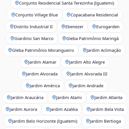
Conjunto Residencial Santa Terezinha (Iguatemi)
Conjunto Village Blue
Copacabana Residencial
Distrito Industrial II
Ebenezer
Eurogarden
Giardino San Marco
Gleba Patrimônio Maringá
Gleba Patrimônio Morangueiro
Jardim Aclimação
Jardim Alamar
Jardim Alto Alegre
Jardim Alvorada
Jardim Alvorada III
Jardim América
Jardim Andrade
Jardim Araucária
Jardim Atami
Jardim Atlanta
Jardim Aurora
Jardim Azaléia
Jardim Bela Vista
Jardim Belo Horizonte (Iguatemi)
Jardim Bertioga