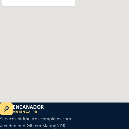
ENCANADOR
MARINGÁ
-
PR
Serviços hidráulicos completos com
atendimento 24h em
Maringá
-
PR
.