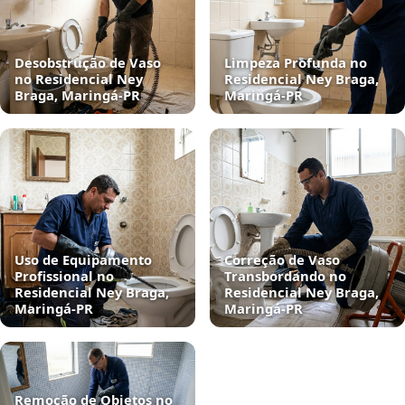
Desobstrução de Vaso
Limpeza Profunda no
no Residencial Ney
Residencial Ney Braga,
Braga, Maringá‑PR
Maringá‑PR
Uso de Equipamento
Correção de Vaso
Profissional no
Transbordando no
Residencial Ney Braga,
Residencial Ney Braga,
Maringá‑PR
Maringá‑PR
Remoção de Objetos no