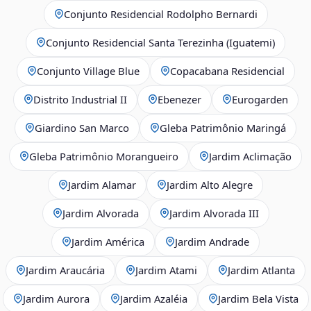
Conjunto Residencial Rodolpho Bernardi
Conjunto Residencial Santa Terezinha (Iguatemi)
Conjunto Village Blue
Copacabana Residencial
Distrito Industrial II
Ebenezer
Eurogarden
Giardino San Marco
Gleba Patrimônio Maringá
Gleba Patrimônio Morangueiro
Jardim Aclimação
Jardim Alamar
Jardim Alto Alegre
Jardim Alvorada
Jardim Alvorada III
Jardim América
Jardim Andrade
Jardim Araucária
Jardim Atami
Jardim Atlanta
Jardim Aurora
Jardim Azaléia
Jardim Bela Vista