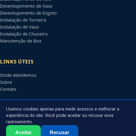
Desentupimento de Vaso
Desentupimento de Esgoto
Instalação de Torneira
Instalação de Vaso
Instalação de Chuveiro
Manutenção de Box
LINKS ÚTEIS
Onde Atendemos
Sobre
Contato
CONTATO
Usamos cookies apenas para medir acessos e melhorar a
experiência do site. Você pode aceitar ou recusar esse
rastreamento.
Atendimento em
Maringá
-
PR
e regiões parceiras
contato@encanadoremmaringa.com.br
Aceitar
Recusar