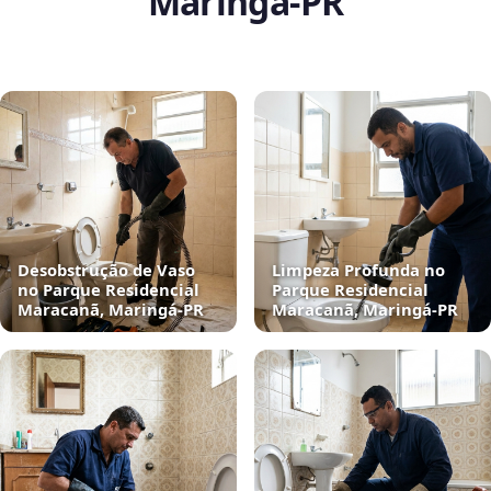
Maringá‑PR
Desobstrução de Vaso
Limpeza Profunda no
no Parque Residencial
Parque Residencial
Maracanã, Maringá‑PR
Maracanã, Maringá‑PR