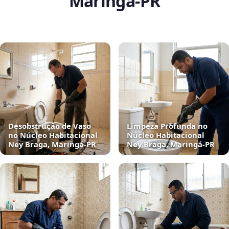
Maringá‑PR
Desobstrução de Vaso
Limpeza Profunda no
no Núcleo Habitacional
Núcleo Habitacional
Ney Braga, Maringá‑PR
Ney Braga, Maringá‑PR