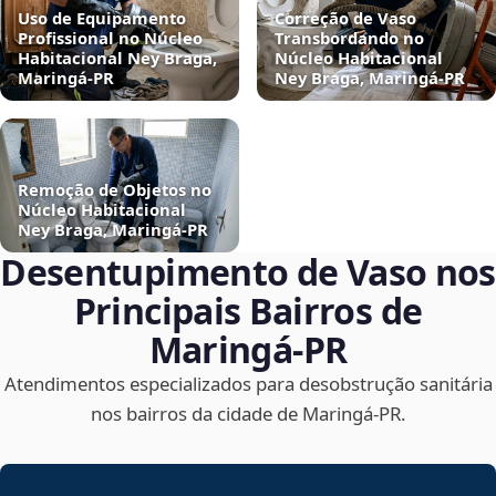
Uso de Equipamento
Correção de Vaso
Profissional no Núcleo
Transbordando no
Habitacional Ney Braga,
Núcleo Habitacional
Maringá‑PR
Ney Braga, Maringá‑PR
Remoção de Objetos no
Núcleo Habitacional
Ney Braga, Maringá‑PR
Desentupimento de Vaso nos
Principais Bairros de
Maringá‑PR
Atendimentos especializados para desobstrução sanitária
nos bairros da cidade de Maringá‑PR.