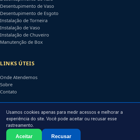
Desentupimento de Vaso
Desentupimento de Esgoto
Instalação de Torneira
Instalação de Vaso
Instalação de Chuveiro
Manutenção de Box
LINKS ÚTEIS
Onde Atendemos
Sobre
Contato
CONTATO
Usamos cookies apenas para medir acessos e melhorar a
experiência do site. Você pode aceitar ou recusar esse
rastreamento.
Atendimento em
Maringá
-
PR
e regiões parceiras
contato@encanadoremmaringa.com.br
Aceitar
Recusar