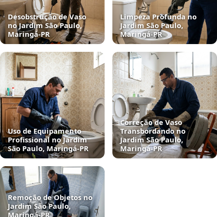
Desobstrução de Vaso
Limpeza Profunda no
no Jardim São Paulo,
Jardim São Paulo,
Maringá‑PR
Maringá‑PR
Correção de Vaso
Uso de Equipamento
Transbordando no
Profissional no Jardim
Jardim São Paulo,
São Paulo, Maringá‑PR
Maringá‑PR
Remoção de Objetos no
Jardim São Paulo,
Maringá‑PR