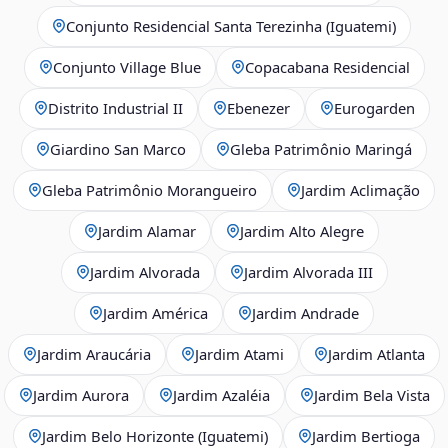
Conjunto Residencial Santa Terezinha (Iguatemi)
Conjunto Village Blue
Copacabana Residencial
Distrito Industrial II
Ebenezer
Eurogarden
Giardino San Marco
Gleba Patrimônio Maringá
Gleba Patrimônio Morangueiro
Jardim Aclimação
Jardim Alamar
Jardim Alto Alegre
Jardim Alvorada
Jardim Alvorada III
Jardim América
Jardim Andrade
Jardim Araucária
Jardim Atami
Jardim Atlanta
Jardim Aurora
Jardim Azaléia
Jardim Bela Vista
Jardim Belo Horizonte (Iguatemi)
Jardim Bertioga