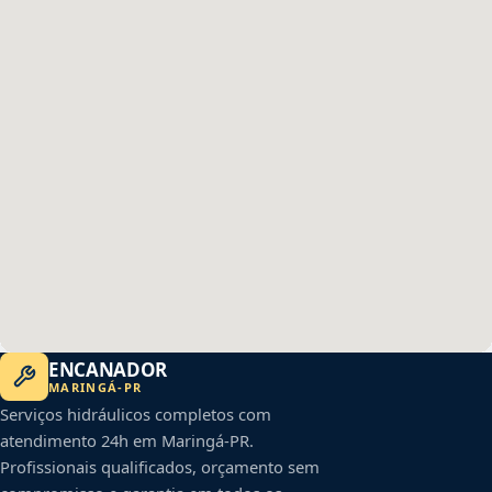
ENCANADOR
MARINGÁ
-
PR
Serviços hidráulicos completos com
atendimento 24h em
Maringá
-
PR
.
Profissionais qualificados, orçamento sem