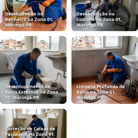
Desobstrução no
Desobstrução na
Banheiro na Zona 01,
Cozinha na Zona 01,
Maringá‑PR
Maringá‑PR
Desentupimento de
Limpeza Profunda de
Ralos Externos na Zona
Ralos na Zona 01,
01, Maringá‑PR
Maringá‑PR
Correção de Caixas de
Passagem na Zona 01,