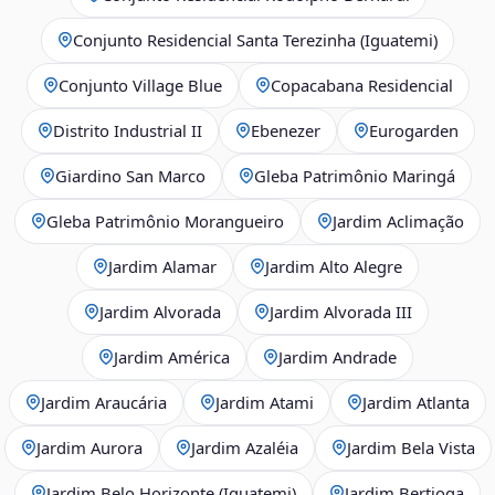
Conjunto Residencial Santa Terezinha (Iguatemi)
Conjunto Village Blue
Copacabana Residencial
Distrito Industrial II
Ebenezer
Eurogarden
Giardino San Marco
Gleba Patrimônio Maringá
Gleba Patrimônio Morangueiro
Jardim Aclimação
Jardim Alamar
Jardim Alto Alegre
Jardim Alvorada
Jardim Alvorada III
Jardim América
Jardim Andrade
Jardim Araucária
Jardim Atami
Jardim Atlanta
Jardim Aurora
Jardim Azaléia
Jardim Bela Vista
Jardim Belo Horizonte (Iguatemi)
Jardim Bertioga