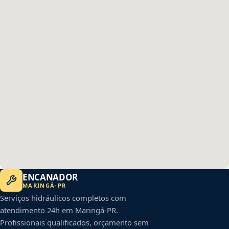
ENCANADOR
MARINGÁ
-
PR
Serviços hidráulicos completos com
atendimento 24h em
Maringá
-
PR
.
Profissionais qualificados, orçamento sem