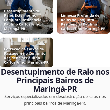
Desentupimento de
Ralos Externos no
Limpeza Profunda de
Conjunto Residencial
Ralos no Conjunto
Paulino Carlos Filho,
Residencial Paulino
Maringá‑PR
Carlos Filho, Maringá‑PR
Correção de Caixas de
Passagem no Conjunto
Residencial Paulino
Carlos Filho, Maringá‑PR
Desentupimento de Ralo nos
Principais Bairros de
Maringá‑PR
Serviços especializados em desobstrução de ralos nos
principais bairros de Maringá‑PR.