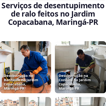
Serviços de desentupimento
de ralo feitos no Jardim
Copacabana, Maringá‑PR
Desobstrução no
Desobstrução na
Banheiro no Jardim
Cozinha no Jardim
Copacabana,
Copacabana,
Maringá‑PR
Maringá‑PR