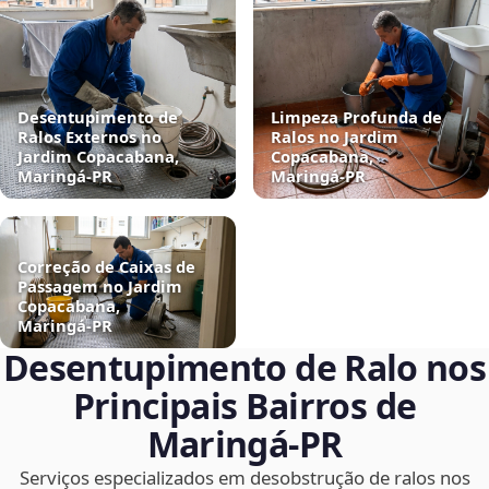
Desentupimento de
Limpeza Profunda de
Ralos Externos no
Ralos no Jardim
Jardim Copacabana,
Copacabana,
Maringá‑PR
Maringá‑PR
Correção de Caixas de
Passagem no Jardim
Copacabana,
Maringá‑PR
Desentupimento de Ralo nos
Principais Bairros de
Maringá‑PR
Serviços especializados em desobstrução de ralos nos