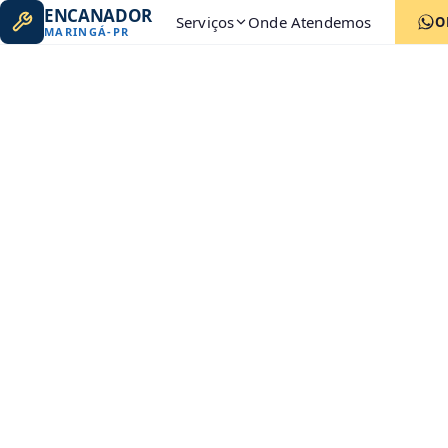
ENCANADOR
Serviços
Onde Atendemos
O
MARINGÁ
-
PR