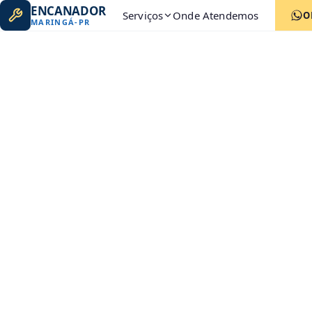
ENCANADOR
Serviços
Onde Atendemos
O
MARINGÁ
-
PR