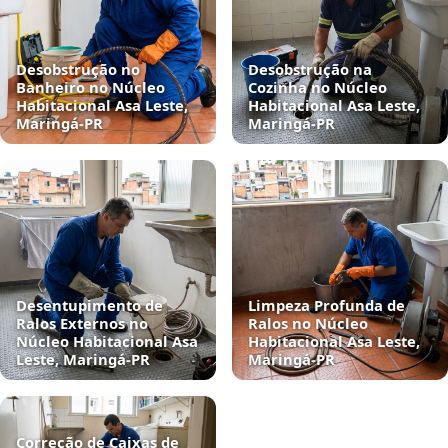
Desobstrução no
Desobstrução na
Banheiro no Núcleo
Cozinha no Núcleo
Habitacional Asa Leste,
Habitacional Asa Leste,
Maringá‑PR
Maringá‑PR
Desentupimento de
Limpeza Profunda de
Ralos Externos no
Ralos no Núcleo
Núcleo Habitacional Asa
Habitacional Asa Leste,
Leste, Maringá‑PR
Maringá‑PR
Correção de Caixas de