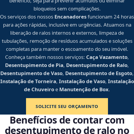
benefício, seja para prevenir acúmulos ou eliminar
bloqueios sem complicações.
Os serviços dos nossos
Encanadores
funcionam 24 horas
para ações rápidas, inclusive em urgências. Atuamos na
liberação de ralos internos e externos, limpeza de
tubulações, remoção de resíduos acumulados e soluções
completas para manter o escoamento do seu imóvel.
Conheça também nossos serviços:
Caça Vazamento
,
Desentupimento de Pia
,
Desentupimento de Ralo
,
Desentupimento de Vaso
,
Desentupimento de Esgoto
,
Instalação de Torneira
,
Instalação de Vaso
,
Instalação
de Chuveiro
e
Manutenção de Box
.
SOLICITE SEU ORÇAMENTO
Benefícios de contar com
desentupimento de ralo no