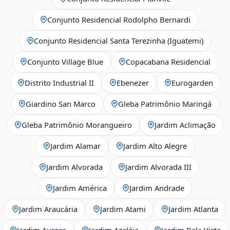
Conjunto Residencial Rodolpho Bernardi
Conjunto Residencial Santa Terezinha (Iguatemi)
Conjunto Village Blue
Copacabana Residencial
Distrito Industrial II
Ebenezer
Eurogarden
Giardino San Marco
Gleba Patrimônio Maringá
Gleba Patrimônio Morangueiro
Jardim Aclimação
Jardim Alamar
Jardim Alto Alegre
Jardim Alvorada
Jardim Alvorada III
Jardim América
Jardim Andrade
Jardim Araucária
Jardim Atami
Jardim Atlanta
Jardim Aurora
Jardim Azaléia
Jardim Bela Vista