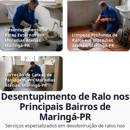
Desentupimento de
Ralos Externos em
Limpeza Profunda de
Moradias Atenas,
Ralos em Moradias
Maringá‑PR
Atenas, Maringá‑PR
Correção de Caixas de
Passagem em Moradias
Atenas, Maringá‑PR
Desentupimento de Ralo nos
Principais Bairros de
Maringá‑PR
Serviços especializados em desobstrução de ralos nos