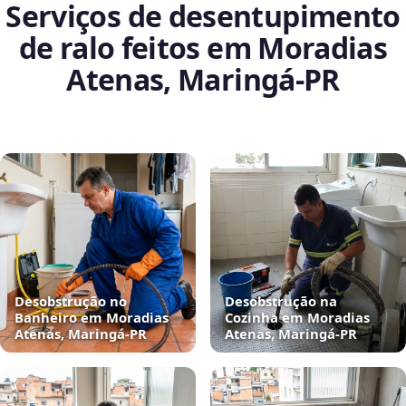
Serviços de desentupimento
de ralo feitos em Moradias
Atenas, Maringá‑PR
Desobstrução no
Desobstrução na
Banheiro em Moradias
Cozinha em Moradias
Atenas, Maringá‑PR
Atenas, Maringá‑PR