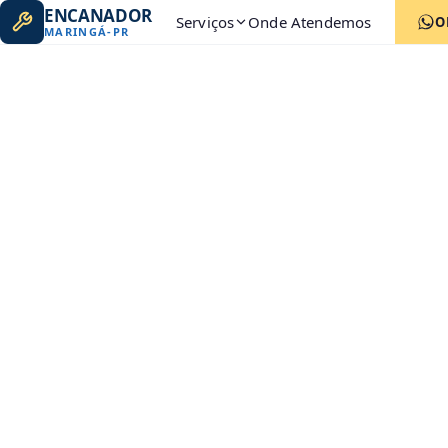
ENCANADOR
Serviços
Onde Atendemos
O
MARINGÁ
-
PR