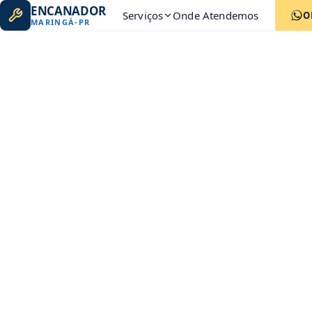
ENCANADOR
Serviços
Onde Atendemos
O
MARINGÁ
-
PR