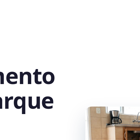
mento
arque