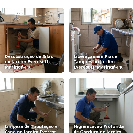
Desobstrução de Sifão
Liberação em Pias e
no Jardim Everest II,
Tanques no Jardim
Maringá‑PR
Everest II, Maringá‑PR
Limpeza de Tubulação e
Higienização Profunda
Cano no Jardim Everest
de Gordura no Jardim