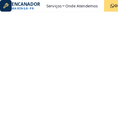
ENCANADOR
Serviços
Onde Atendemos
O
MARINGÁ
-
PR