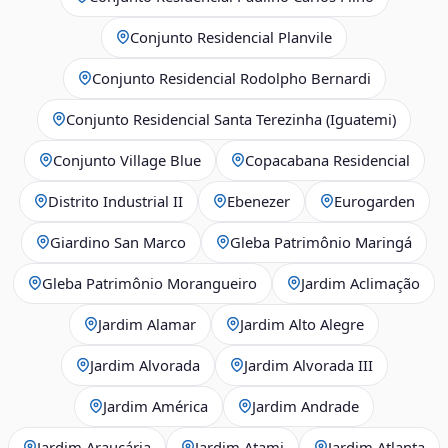
Conjunto Residencial Planvile
Conjunto Residencial Rodolpho Bernardi
Conjunto Residencial Santa Terezinha (Iguatemi)
Conjunto Village Blue
Copacabana Residencial
Distrito Industrial II
Ebenezer
Eurogarden
Giardino San Marco
Gleba Patrimônio Maringá
Gleba Patrimônio Morangueiro
Jardim Aclimação
Jardim Alamar
Jardim Alto Alegre
Jardim Alvorada
Jardim Alvorada III
Jardim América
Jardim Andrade
Jardim Araucária
Jardim Atami
Jardim Atlanta