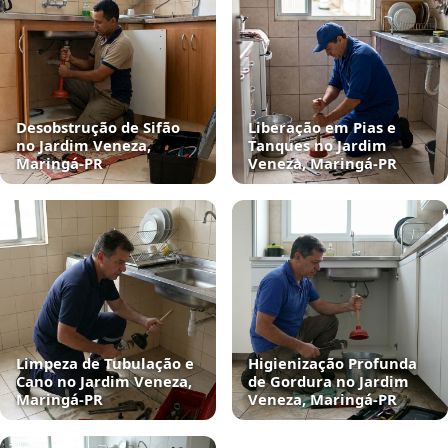
Desobstrução de Sifão
Liberação em Pias e
no Jardim Veneza,
Tanques no Jardim
Maringá‑PR
Veneza, Maringá‑PR
Limpeza de Tubulação e
Higienização Profunda
Cano no Jardim Veneza,
de Gordura no Jardim
Maringá‑PR
Veneza, Maringá‑PR