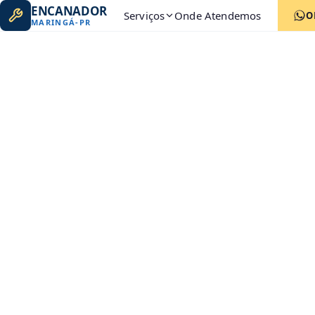
ENCANADOR
Serviços
Onde Atendemos
O
MARINGÁ
-
PR