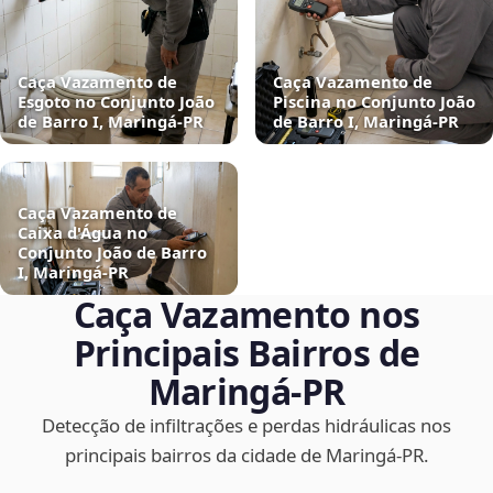
Caça Vazamento de
Caça Vazamento de
Esgoto no Conjunto João
Piscina no Conjunto João
de Barro I, Maringá‑PR
de Barro I, Maringá‑PR
Caça Vazamento de
Caixa d'Água no
Conjunto João de Barro
I, Maringá‑PR
Caça Vazamento nos
Principais Bairros de
Maringá‑PR
Detecção de infiltrações e perdas hidráulicas nos
principais bairros da cidade de Maringá‑PR.