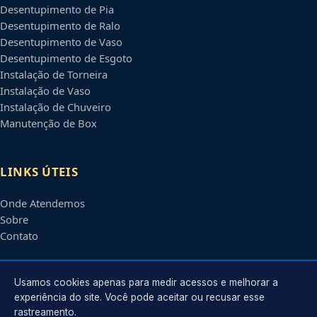
Desentupimento de Pia
Desentupimento de Ralo
Desentupimento de Vaso
Desentupimento de Esgoto
Instalação de Torneira
Instalação de Vaso
Instalação de Chuveiro
Manutenção de Box
LINKS ÚTEIS
Onde Atendemos
Sobre
Contato
CONTATO
Usamos cookies apenas para medir acessos e melhorar a
experiência do site. Você pode aceitar ou recusar esse
rastreamento.
Atendimento em
Maringá
-
PR
e regiões parceiras