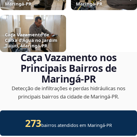
Maringá‑PR
Maringá‑PR
Caça Vazamento de
Caixa d'Água no Jardim
Tuiuti, Maringá‑PR
Caça Vazamento nos
Principais Bairros de
Maringá‑PR
Detecção de infiltrações e perdas hidráulicas nos
principais bairros da cidade de Maringá‑PR.
273
bairros atendidos em Maringá-PR