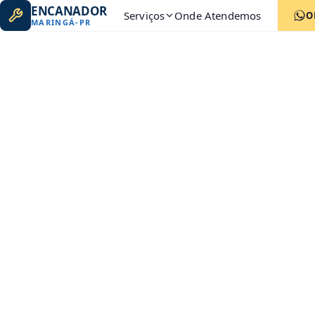
ENCANADOR
Serviços
Onde Atendemos
O
MARINGÁ
-
PR