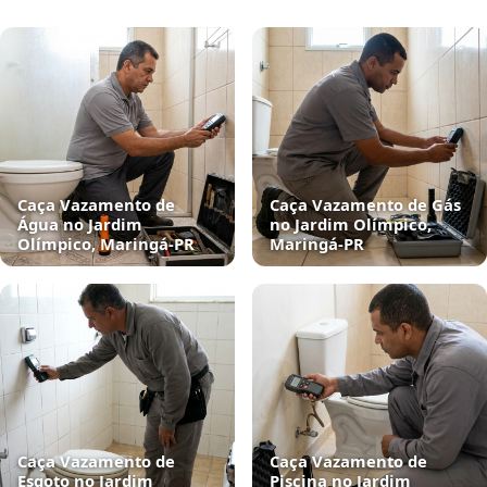
Caça Vazamento de
Caça Vazamento de Gás
Água no Jardim
no Jardim Olímpico,
Olímpico, Maringá‑PR
Maringá‑PR
Caça Vazamento de
Caça Vazamento de
Esgoto no Jardim
Piscina no Jardim