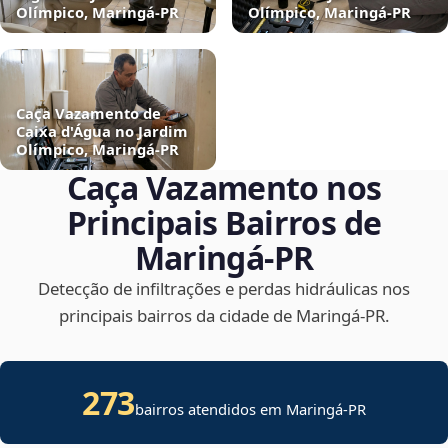
Olímpico, Maringá‑PR
Olímpico, Maringá‑PR
Caça Vazamento de
Caixa d'Água no Jardim
Olímpico, Maringá‑PR
Caça Vazamento nos
Principais Bairros de
Maringá‑PR
Detecção de infiltrações e perdas hidráulicas nos
principais bairros da cidade de Maringá‑PR.
273
bairros atendidos em Maringá-PR